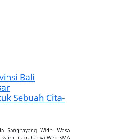
insi Bali
sar
uk Sebuah Cita-
Ida Sanghayang Widhi Wasa
ng wara nugrahanya Web SMA