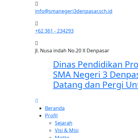
info@smanegeri3denpasar.sch.id
+62 361 - 234293
Jl. Nusa indah No.20 X Denpasar
Dinas Pendidikan Prov
SMA Negeri 3 Denpa
Datang dan Pergi Unt
Beranda
Profil
Sejarah
Visi & Misi
Motto