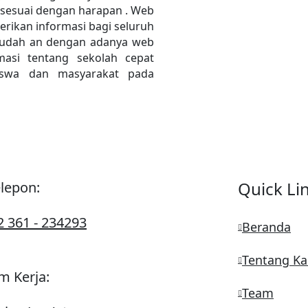
n sesuai dengan harapan . Web
erikan informasi bagi seluruh
mudah an dengan adanya web
asi tentang sekolah cepat
siswa dan masyarakat pada
Quick Li
lepon:
2 361 - 234293
Beranda
Tentang K
m Kerja:
Team