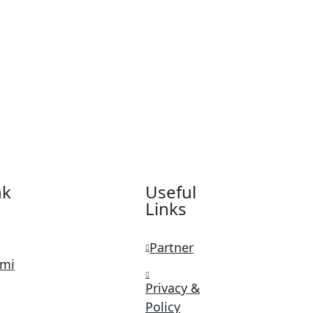
nk
Useful
Links
Partner
ami
Privacy &
Policy