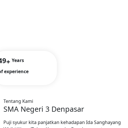
49
+
Years
of experience
Tentang Kami
SMA Negeri 3 Denpasar
Puji syukur kita panjatkan kehadapan Ida Sanghayang